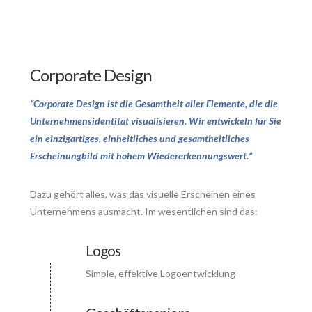
Corporate Design
“Cor­po­rate Design ist die Gesamt­heit aller Ele­mente, die die
Unter­neh­mensi­den­ti­tät visua­li­sie­ren. Wir entwickeln für Sie
ein einzigartiges, einheitliches und gesamtheitliches
Erscheinungbild mit hohem Wiedererkennungswert.”
Dazu gehört alles, was das visuelle Erscheinen eines
Unternehmens ausmacht. Im wesentlichen sind das:
Logos
Simple, effektive Logoentwicklung
Connector.